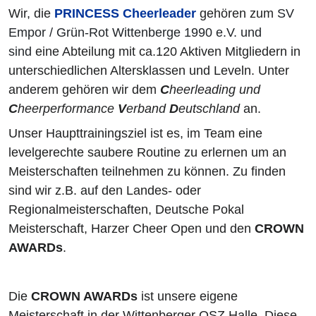
Wir, die
PRINCESS Cheerleader
gehören zum
SV
Empor / Grün-Rot Wittenberge 1990 e.V. und
sind
eine Abteilung mit ca.120 Aktiven Mitgliedern in
unterschiedlichen Altersklassen und Leveln. Unter
anderem gehören wir dem
C
heerleading und
C
heerperformance
V
erband
D
eutschland
an.
Unser Haupttrainingsziel ist es, im Team eine
levelgerechte saubere Routine zu erlernen um an
Meisterschaften teilnehmen zu können. Zu finden
sind wir z.B. auf den Landes- oder
Regionalmeisterschaften, Deutsche Pokal
Meisterschaft, Harzer Cheer Open und den
CROWN
AWARDs
.
Die
CROWN AWARDs
ist unsere eigene
Meisterschaft in der Wittenberger OSZ Halle. Diese